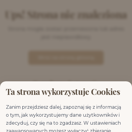
Ups! Strona nie znaleziona
Strona mogła zostać przeniesiona lub adres
jest nieprawidłowy.
Wróć na stronę główną
Popularne kategorie
Ta strona wykorzystuje Cookies
Sucha karma dla psa
Mokra karma dla psa
Zanim przejdziesz dalej, zapoznaj się z informacją
o tym, jak wykorzystujemy dane użytkowników i
zdecyduj, czy się na to zgadzasz. W ustawieniach
Karma dla
Karma dla dużych
zaawansowanych możesz wyłączyć zbieranie