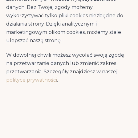
szczeniaka
psów
danych. Bez Twojej zgody możemy
wykorzystywać tylko pliki cookies niezbędne do
Suplementy dla psa
Centrum wiedzy
działania strony. Dzięki analitycznym i
marketingowym plikom cookies, możemy stale
ulepszać naszą stronę.
Szukasz czegoś konkretnego?
W dowolnej chwili możesz wycofać swoją zgodę
Skorzystaj z wyszukiwarki
na przetwarzanie danych lub zmienić zakres
przetwarzania. Szczegóły znajdziesz w naszej
polityce prywatności
.