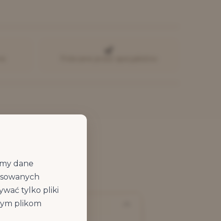
ne
Polecane przez specjalistów
jemy dane
ansowanych
wać tylko pliki
owym plikom