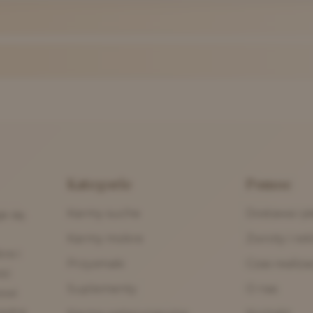
Kategorie
Pomoc
Karmy suche
Dostawa i pł
e się
Karmy mokre
Zwroty i re
re i
Przysmaki
Czas realiz
ść
Suplementy
O nas
owi
syłce