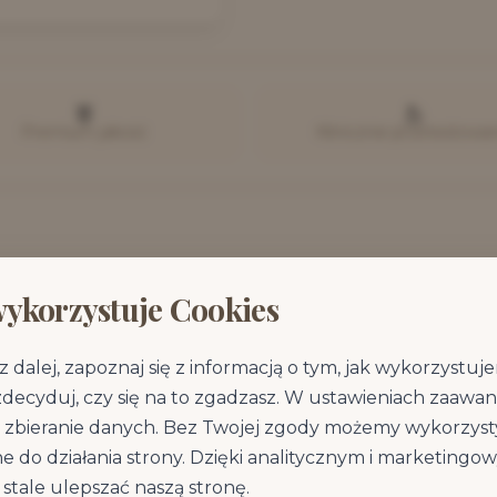
Premium jakość
Klinicznie przetestowa
wykorzystuje Cookies
Wszystkie informacje o produkcie
z dalej, zapoznaj się z informacją o tym, jak wykorzystu
Kliknij w sekcję, aby rozwinąć szczegóły
zdecyduj, czy się na to zgadzasz. W ustawieniach zaaw
zbieranie danych. Bez Twojej zgody możemy wykorzysty
e do działania strony. Dzięki analitycznym i marketing
stale ulepszać naszą stronę.