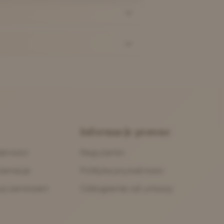
Informacje prawne
atności
Regulamin
klamacje
Polityka prywatności
acji zamówień
Odstąpienie od umowy