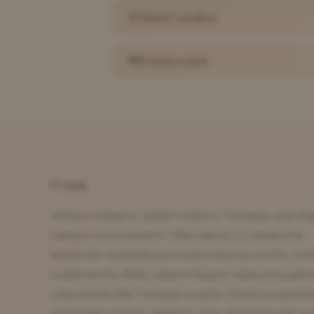
Skład i analiza
Dawkowanie
O nas
Witaj w miejscu, gdzie troska o Twojego psa staj
naszym priorytetem. Oferujemy tu wyłącznie
starannie wyselekcjonowane karmy suche, mok
suplementy diety, zapewniające najwyższą jako
odżywiania dla Twojego pupila. Dzięki program
automatycznych rabatów oraz ekspresowej wy