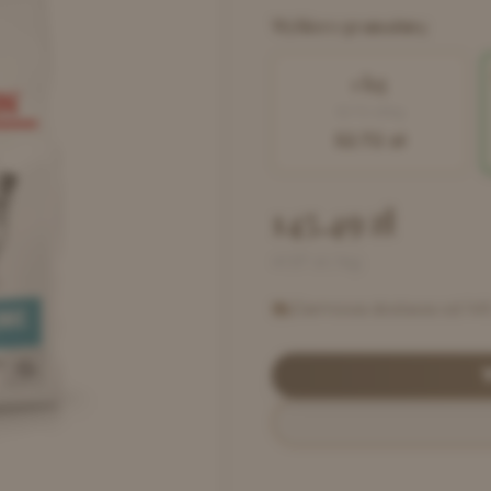
Wybierz gramaturę
1 kg
52.72
zł/kg
52.72
zł
145.49
zł
41.57
zł / kg
Darmowa dostawa od 149 