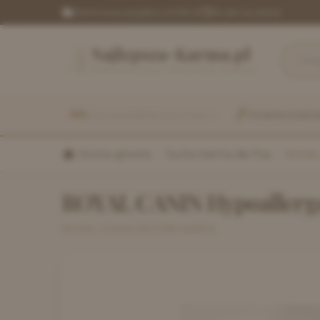
Darmowa wysyłka od 149 zł
|
14 dni na zwrot
Najlepsza-Karma.pl
PREMIUM DLA TWOJEGO PUPILA
SUCHA KARMA DLA PSA
MOKRA KARMA
Strona główna
/
Sucha Karma dla Psa
/
ROYAL
ROYAL CANIN Hypoallerge
ROYAL CANIN WETERYNARIA