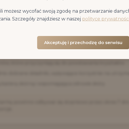
all Dog 3,5kg - Opis Produktu
li możesz wycofać swoją zgodę na przetwarzanie danyc
 dla dorosłych psów ras, do 10kg. Karma opracowana w 
ania. Szczegóły znajdziesz w naszej
polityce prywatnośc
ra wyselekcjonowane źródła białka i węglowodanów.
Akceptuję i przechodzę do serwisu
 masie cząsteczkowej, pomaga ograniczyć ryzyko rozwoju 
ów, które przyczyniają się do powstawania kryształów.
io dobrane składniki, wpływające korzystnie na utrzyma
 barierę skórną i wspomagająca zdrowie skóry.
armę powinno odbywać się stopniowo przez okres 7 dni.
orcje.