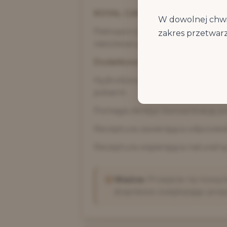
ROYAL CANIN Hypoallergenic Sm
W dowolnej chwi
Pełnoporcjowa dietetyczna karma
zakres przetwarz
nietolerancji pokarmowej. Zawie
Dodatkowe Informacje
Hydrolizowane białko, o niskiej
pokarm.
Pomaga obniżyć koncentrację jon
Receptura zawierająca odpowiedn
Receptura wspierająca naturalną
Ważne:
Przejście na nową k
stopniowo zwiększając prop