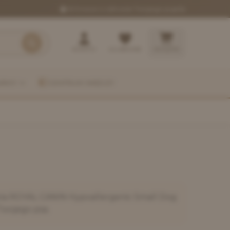
W trosce o zdrowie Twojego pupila
KONTO
ULUBIONE
KOSZYK
ARMY
CENTRUM WIEDZY
ia
ROYAL CANIN Hypoallergenic Small Dog
Twojego psa.