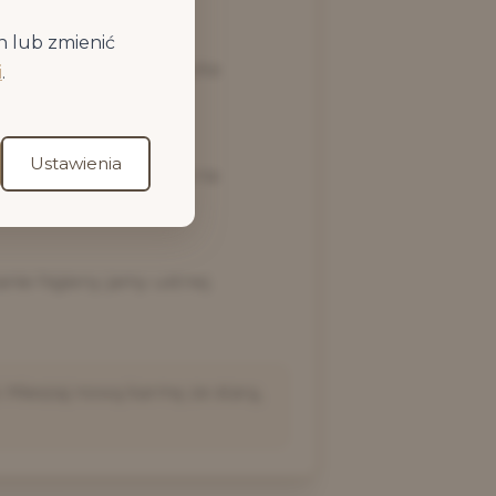
h lub zmienić
celu zmniejszenia ryzyka
i
.
Ustawienia
niepożądanych reakcji na
nie higieny jamy ustnej.
 Mieszaj nową karmę ze starą,