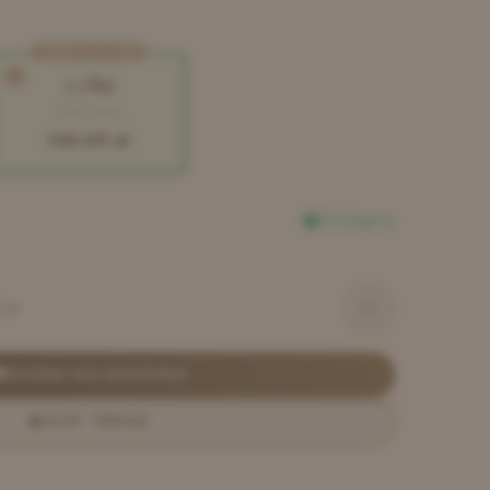
Najlepsza cena/kg
3.5 kg
41.57
zł/kg
145.49
zł
Dostępny
zł
DODAJ DO KOSZYKA
KUP TERAZ