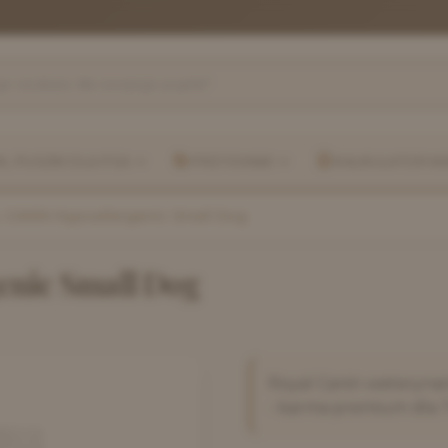
, PUSZKI DLA PSA
PRZYSMAKI
KALKULATOR K
 CANIN Hypoallergenic Small Dog
nic Small Dog
Royal Canin weterynar
- karma premium dla 