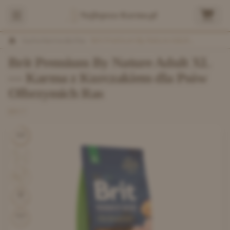
Najlepsza-Karma.pl
/
Sucha Karma dla Psa
/
Brit Premium By Nature Adult XL Z Kurczakiem
Brit Premium By Nature Adult XL
— Karma z Kurczakiem dla Psów
Olbrzymich Ras
BRIT
6.8
48
% mięsa
3830
kcal/kg