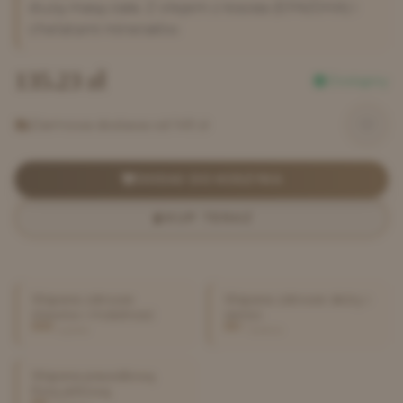
dużą masą ciała. Z olejem z łososia (EPA/DHA) i
chelatami minerałów.
135.23
zł
Dostępny
Darmowa dostawa od 149 zł
DODAJ DO KOSZYKA
KUP TERAZ
Wspiera zdrowie
Wspiera zdrowie skóry i
stawów i mobilność
sierści
wysoka
średnia
Wspiera prawidłową
florę jelitową