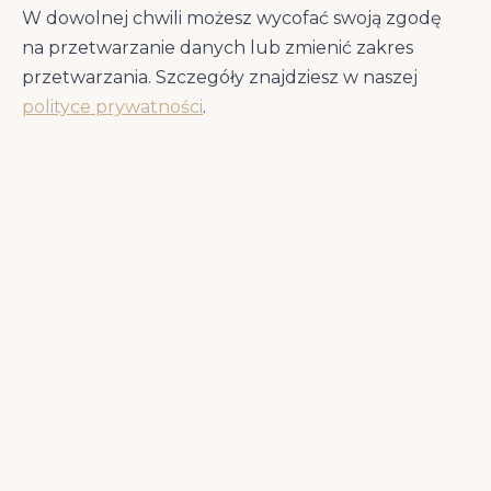
składniki wspierające stawy
w jednej
W dowolnej chwili możesz wycofać swoją zgodę
formule.
na przetwarzanie danych lub zmienić zakres
przetwarzania. Szczegóły znajdziesz w naszej
48% kurczaka
(dehydratyzowany +
polityce prywatności
.
odkostniony) — 31% białka DM dla masy
mięśniowej
Glukozamina 210 mg/kg + chondroityna
150 mg/kg
— budulec i ochrona chrząstki
stawowej
Omułek zielonowargowy + kolagen
—
naturalne GAG i prekursory tkanki łącznej
Olej z łososia 2%
— morskie EPA/DHA o
działaniu przeciwzapalnym na stawy
Chelaty aminokwasowe
(Zn, Fe, Mn, Cu) —
minerały o wysokiej biodostępności
Prebiotyki MOS + FOS
— wsparcie flory
jelitowej i trawienia