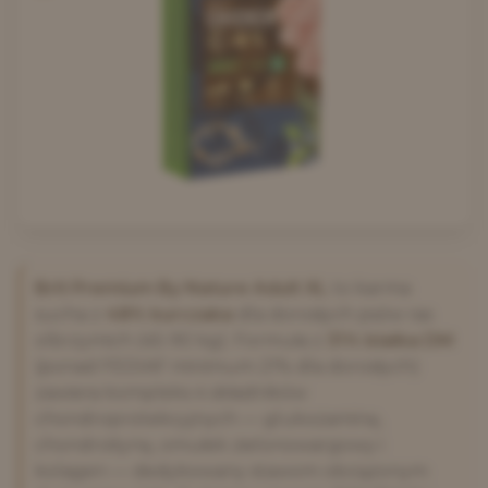
Brit Premium By Nature Adult XL
to karma
sucha z
48% kurczaka
dla dorosłych psów ras
olbrzymich (45-90 kg). Formuła z
31% białka DM
(ponad FEDIAF minimum 21% dla dorosłych)
zawiera kompleks 4 składników
chondroprotekcyjnych — glukozaminę,
chondroitynę, omułek zielonowargowy i
kolagen — dedykowany stawom obciążonym