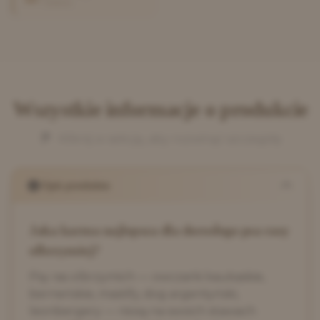
średnia
Wszystkie informacje o produkcie
Kliknij w sekcję, aby rozwinąć szczegóły
Opis produktu
Jaka karma najlepsza dla dorosłego psa rasy
olbrzymiej?
Psy ras olbrzymich — owczarki kaukaskie,
berneńskie, mastify, dog argentyński,
leonbergery — niosą na swoich stawach