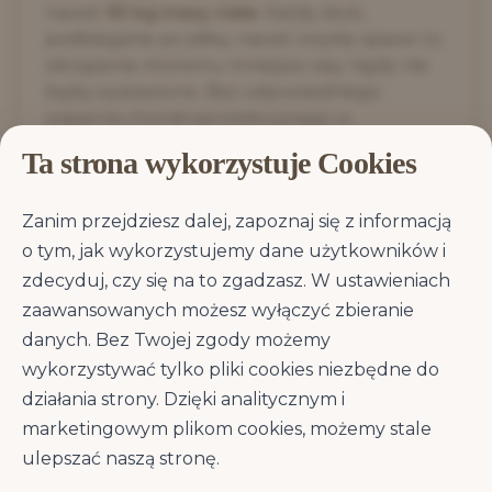
nawet
90 kg masy ciała
. Każdy skok,
podbieganie po piłkę, nawet zwykły spacer to
obciążenie, któremu mniejsze rasy nigdy nie
będą wystawione. Bez odpowiedniego
wsparcia chondroprotekcyjnego w
codziennej diecie, ryzyko problemów
Ta strona wykorzystuje Cookies
stawowych rośnie wielokrotnie — a koszt
pojedynczej operacji ortopedycznej to
3 000–
Zanim przejdziesz dalej, zapoznaj się z informacją
10 000 zł
.
o tym, jak wykorzystujemy dane użytkowników i
Brit Premium By Nature Adult XL odpowiada
zdecyduj, czy się na to zgadzasz. W ustawieniach
na te potrzeby precyzyjną formułą:
48%
zaawansowanych możesz wyłączyć zbieranie
kurczaka
(dehydratyzowany 28% +
danych. Bez Twojej zgody możemy
odkostniony 20%) zapewnia 31% białka w
suchej masie — niemal 1,5× ponad minimum
wykorzystywać tylko pliki cookies niezbędne do
FEDIAF. Obniżona gęstość kaloryczna w
działania strony. Dzięki analitycznym i
stosunku do standardowych karm pozwala
marketingowym plikom cookies, możemy stale
na podawanie odpowiednich porcji bez
ulepszać naszą stronę.
ryzyka nadwagi. A przede wszystkim —
4