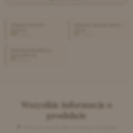
Wspiera zdrowie
Wspiera zdrowie skóry i
stawów
sierści
wysoka
średnia
Wspiera prawidłową
florę jelitową
średnia
Wszystkie informacje o
produkcie
Kliknij w sekcję, aby rozwinąć szczegóły