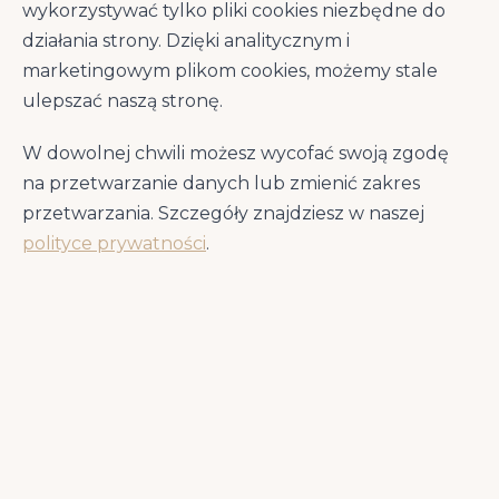
działaniu przeciwzapalnym
wykorzystywać tylko pliki cookies niezbędne do
Chelaty minerałów
(Zn, Fe, Mn, Cu) —
działania strony. Dzięki analitycznym i
wyższa biodostępność niż formy
marketingowym plikom cookies, możemy stale
nieorganiczne
ulepszać naszą stronę.
Prebiotyki MOS + FOS
— wsparcie
W dowolnej chwili możesz wycofać swoją zgodę
prawidłowej flory jelitowej
na przetwarzanie danych lub zmienić zakres
Jaka karma sucha najlepiej wspiera
przetwarzania. Szczegóły znajdziesz w naszej
stawy psa dużej rasy?
polityce prywatności
.
Psy dużych ras — od labradorów po owczarki
niemieckie — niosą na swoich stawach
obciążenie przekraczające 25 kg przez całe
życie. Bez odpowiedniego wsparcia
żywieniowego chrząstka stawowa ulega
stopniowej degradacji, co prowadzi do
pogorszonej mobilności, niechęci do
spacerów i widocznego dyskomfortu przy
wstawaniu.