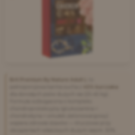
Brit Premium By Nature Adult L
to
pełnoporcjowa karma sucha z
45% kurczaka
dla dorosłych psów dużych ras (25-45 kg).
Formuła wzbogacona o kompleks
chondroprotekcyjny (glukozamina +
chondroityna + omułek zielonowargowy)
wspiera zdrowie stawów — kluczowe przy
obciążeniach właściwych dużym rasom. 30%