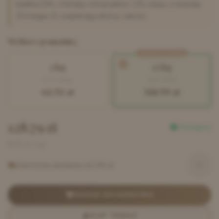
białka DM, chelaty minerałów i 2% oleju z łososia
(Omega-3) wspierają skórę i sierść.
Wybierz gramaturę
Najlepsza cena/kg
3 kg
15 kg
14.24
zł/kg
8.59
zł/kg
42.72
zł
128.79
zł
128.79
zł
Dostępny
8.59
zł / kg
Darmowa dostawa od 149 zł
DODAJ DO KOSZYKA
KUP TERAZ