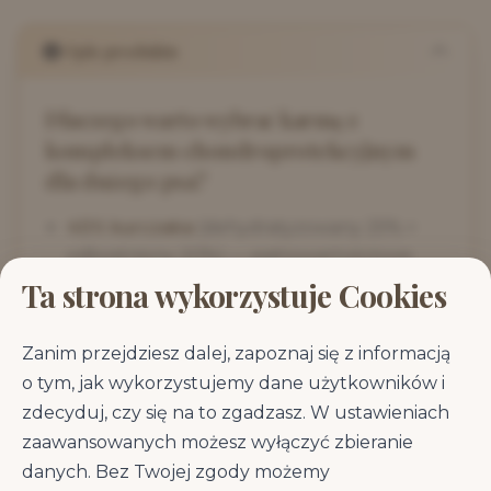
Opis produktu
Dlaczego warto wybrać karmę z
kompleksem chondroprotekcyjnym
dla dużego psa?
45% kurczaka
(dehydratyzowany 25% +
odkostniony 20%) — pełnowartościowe
białko zwierzęce
Ta strona wykorzystuje Cookies
Glukozamina 210 mg/kg + chondroityna
150 mg/kg
— wsparcie chrząstki stawowej
Zanim przejdziesz dalej, zapoznaj się z informacją
Omułek zielonowargowy 50 mg/kg
—
o tym, jak wykorzystujemy dane użytkowników i
naturalne źródło glukozaminoglikanów
zdecyduj, czy się na to zgadzasz. W ustawieniach
(GAG)
zaawansowanych możesz wyłączyć zbieranie
Olej z łososia 2%
— morskie EPA i DHA o
danych. Bez Twojej zgody możemy