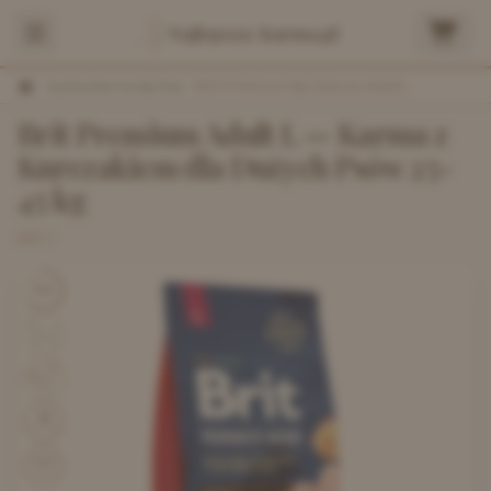
Najlepsza-Karma.pl
/
Sucha Karma dla Psa
/
Brit Premium By Nature Adult L Z Kurczakiem
Brit Premium Adult L — Karma z
Kurczakiem dla Dużych Psów 25-
45 kg
BRIT
6.2
45
% mięsa
3770
kcal/kg