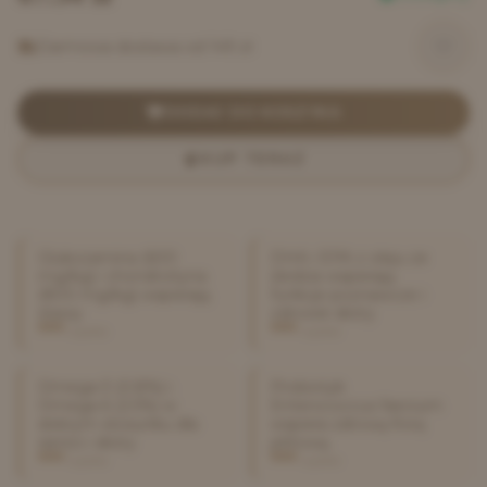
Darmowa dostawa od 149 zł
DODAJ DO KOSZYKA
KUP TERAZ
Glukozamina (600
DHA i EPA z oleju ze
mg/kg) i chondroityna
śledzia wspierają
(800 mg/kg) wspierają
funkcje poznawcze i
stawy
zdrowie skóry
wysoka
wysoka
Omega-3 (0.8%) i
Probiotyk
Omega-6 (2.5%) w
Enterococcus faecium
dobrym stosunku dla
wspiera zdrową florę
sierści i skóry
jelitową
wysoka
wysoka