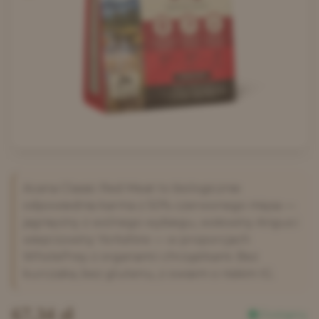
Acana Classic Red Meat to biologicznie
odpowiednia karma z 50% czerwonego mięsa —
jagnięciny z wolnego wybiegu, wołowiny Angus i
wieprzowiny Yorkshire — w proporcjach
WholePrey z organami i chrząstkami. Bez
kurczaka, bez glutenu, z owsem o niskim IG.
67.34
zł
Dostępny