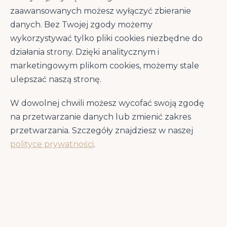
źródło żelaza hemowego, cynku i witamin z
zaawansowanych możesz wyłączyć zbieranie
grupy B, dostarczana świeżo z lokalnych
danych. Bez Twojej zgody możemy
rancz
wykorzystywać tylko pliki cookies niezbędne do
Wieprzowina Yorkshire (9%)
—
działania strony. Dzięki analitycznym i
pełnowartościowe białko z wysoką
marketingowym plikom cookies, możemy stale
przyswajalnością aminokwasów, świeża z
ulepszać naszą stronę.
rancz preriowych
W dowolnej chwili możesz wycofać swoją zgodę
Dodatkowo w składzie znajdziesz
olej ze
na przetwarzanie danych lub zmienić zakres
śledzia (2%)
jako naturalne źródło kwasów
DHA i EPA, wspierających zdrowie skóry i
przetwarzania. Szczegóły znajdziesz w naszej
sierści.
polityce prywatności
.
Formuła WholePrey™ — jak w naturze
Acana stosuje koncepcję
WholePrey™
, co
oznacza, że mięso uzupełniane jest o
organy
wewnętrzne
(wątroba, serce, nerki) oraz
chrząstki
. Dzięki temu karma dostarcza