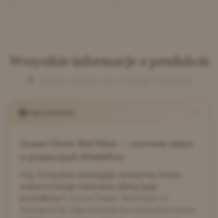
Wszystkie informacje o produkcie
Kliknij w sekcję, aby rozwinąć szczegóły
Opis produktu
Acana Classic Red Meat — czerwone mięsa
w proporcjach WholePrey
Czy Twój pies zasługuje na karmę, która
odwzorowuje naturalną dietę jego
przodków?
Acana Classic Red Meat to
biologicznie odpowiednia formuła stworzona