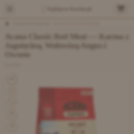
Najlepsza-Karma.pl
/
Sucha Karma dla Psa
/
Acana Classic Red Meat
Acana Classic Red Meat — Karma z
Jagnięciną, Wołowiną Angus i
Owsem
ACANA
8.3
51
% mięsa
349
kcal/kg