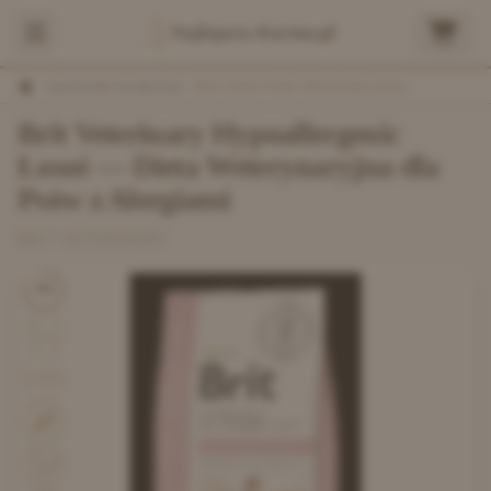
Najlepsza-Karma.pl
/
Sucha Karma dla Psa
/
Brit Grain Free Veterinary Diet Dog Hypoallergenic Łosoś Z Groszkiem
Brit Veterinary Hypoallergenic
Łosoś — Dieta Weterynaryjna dla
Psów z Alergiami
BRIT VETERINARY
8.0