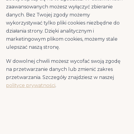
zaawansowanych możesz wyłączyć zbieranie
Brit Veterinary Hypoallergenic Łosoś Z
danych. Bez Twojej zgody możemy
Groszkiem podchodzi do tego problemu z
wykorzystywać tylko pliki cookies niezbędne do
dwóch stron jednocześnie.
Hydrolizat białka
działania strony. Dzięki analitycznym i
łososia (18%)
rozbija łańcuchy białkowe na
marketingowym plikom cookies, możemy stale
peptydy tak małe (<10 kDa), że układ
immunologiczny psa nie rozpoznaje ich jako
ulepszać naszą stronę.
zagrożenie — to złoty standard diet
eliminacyjnych, potwierdzony w badaniach
W dowolnej chwili możesz wycofać swoją zgodę
klinicznych. Jednocześnie monoproteinowa
na przetwarzanie danych lub zmienić zakres
formuła z łososiem jako jedynym białkiem
przetwarzania. Szczegóły znajdziesz w naszej
zwierzęcym eliminuje ryzyko krzyżowej
polityce prywatności
.
reaktywności z kurczakiem, wołowiną czy
jagnięciną.
Wysoki poziom morskich EPA (0,3%) i DHA
(0,4%) z oleju łososiowego i alg
Schizochytrium limacinum
aktywnie tłumi
kaskadę zapalną, hamując syntezę