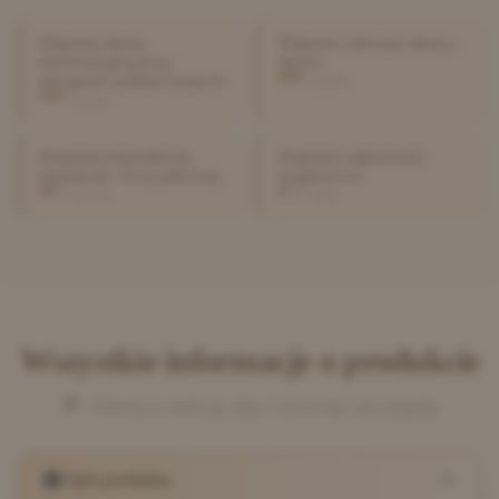
Wspiera dietę
Wspiera zdrowie skóry i
eliminacyjną przy
sierści
alergiach pokarmowych
wysoka
wysoka
Wspiera prawidłowe
Wspiera odporność
trawienie i florę jelitową
organizmu
średnia
niska
Wszystkie informacje o produkcie
Kliknij w sekcję, aby rozwinąć szczegóły
Opis produktu