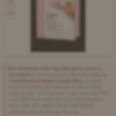
50
% mięsa
3760
kcal/kg
Brit Veterinary Diet Hypoallergenic Łosoś Z
Groszkiem
to weterynaryjna dieta eliminacyjna
z
hydrolizatem białka łososia (18%)
i łososiem
suszonym (30%) jako jedynym źródłem białka
zwierzęcego. Formuła grain-free z morskimi EPA
0,3% i DHA 0,4% aktywnie tłumi stany zapalne
skóry i jelit. 30% białka DM (ponad FEDIAF
minimum 21% dla dorosłych) przy