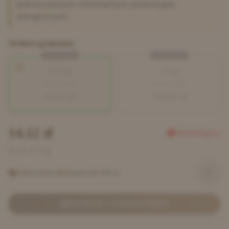
jednoczesnym minimalnym potencjale
alergicznym.
Wybierz gramaturę
Niedostępny
Niedostępny
0.4 kg
2 kg
35.30
zł/kg
39.10
zł/kg
14.12
zł
78.20
zł
14.12
zł
Niedostępny
35.30
zł / kg
Darmowa dostawa od 149 zł
PRODUKT NIEDOSTĘPNY