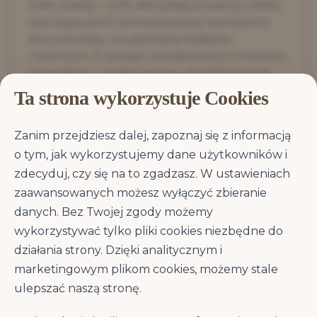
(24% świeży + 22% dehydratyzowany) i śledź,
tworzące profil aminokwasowy kompletny
bez potrzeby uzupełniania białkami
roślinnymi. A zamiast standardowych tlenków
minerałów — pełen zestaw chelatów (cynk,
mangan, żelazo, miedź) o potwierdzonej
Ta strona wykorzystuje Cookies
wyższej biodostępności.
Bez odpowiedniego wsparcia
Zanim przejdziesz dalej, zapoznaj się z informacją
chondroprotekcyjnego w codziennej diecie,
o tym, jak wykorzystujemy dane użytkowników i
stawy psa średniej i dużej rasy z każdym
zdecyduj, czy się na to zgadzasz. W ustawieniach
rokiem tracą elastyczność chrząstki — a
zaawansowanych możesz wyłączyć zbieranie
koszty interwencji ortopedycznej sięgają
danych. Bez Twojej zgody możemy
tysięcy złotych. Dlatego Farmina wbudowała
wykorzystywać tylko pliki cookies niezbędne do
w recepturę glukozaminę (1200 mg/kg) i
działania strony. Dzięki analitycznym i
siarczan chondroityny (900 mg/kg), działające
synergicznie na regenerację macierzy
marketingowym plikom cookies, możemy stale
stawowej.
ulepszać naszą stronę.
Kluczowe korzyści Farmina N&D Pumpkin