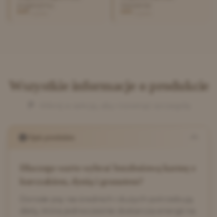
organizmu
trawienie
wysoka
wysoka
Wszystkie informacje o produkcie
Kliknij w sekcję, aby rozwinąć szczegóły
Opis produktu
Dlaczego warto wybrać bezzbożową karmę z
kurczakiem, dynią i granatem?
Dorosłe psy ras średnich i dużych potrzebują
diety, która jednocześnie dostarcza energii na