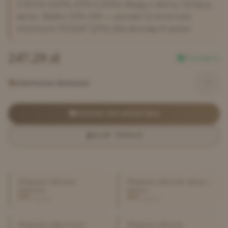
3 (DHA 0,50%, EPA 0,30%) dbają o skórę i lśniącą
sierść. Białko 33% DM — ponad 1,5-krotność
minimum FEDIAF (21%) dla dorosłych psów.
247.29
zł
Dostępny
Darmowa dostawa
DODAJ DO KOSZYKA
KUP TERAZ
Wspiera zdrowie
Wspiera zdrowie skóry i
stawów
sierści
wysoka
wysoka
Wspiera odporność
Wspiera zdrowe