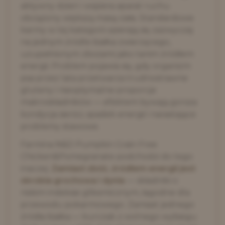
aktywny dzień i wspiera aparat ruchu
obciążony większą masą ciała. Standardowe
karmy w tej kategorii opierają się zazwyczaj
na jednym źródle białka zwierzęcego,
uzupełnionym zbożami jako tanim źródłem
energii. Problem pojawia się, gdy organizm
psa przez lata przetwarza trudnostrawne
gluteny i nieoptymalne proporcje
makroskładników — efektem bywają gorsza
kondycja sierści, spadek energii i narastające
problemy stawowe.
Farmina N&D Pumpkin Grain Free
Chicken&Pomegranate podchodzi do tego
inaczej.
Zamiast zbóż, źródłem energii jest
skrobia grochowa i dynia
— składniki o
niskim indeksie glikemicznym, łagodne dla
przewodu pokarmowego. Zamiast jednego
źródła białka — kurczak z wolnego wybiegu