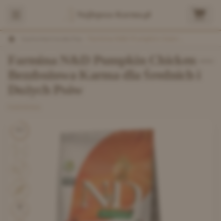
Najlepsza-Karma.pl
/
Sucha Karma dla Psa
/
Farmina N&D Pumpkin Grain Free Canine Adult Medium&Maxi Chicken&Pomegranate
Farmina N&D Pumpkin Chicken —
Bezzbożowa Karma dla Średnich i
Dużych Psów
FARMINA
8.3
46
% mięsa