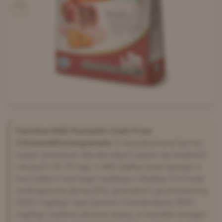
3670
kcal/kg
Farmina N&D Pumpkin Grain Free
Chicken&Pomegranate
to bezzbożowa karma
super-premium dla dorosłych psów ras średnich
i dużych (10-70 kg), z 46% białka zwierzęcego z
kurczaka z wolnego wybiegu i śledzia. Formuła
wzbogacona dynią (5%), granatem, glukozaminą
(1200 mg/kg) i siarczanem chondroityny (900
mg/kg) wspiera zdrowe stawy, a morskie omega-