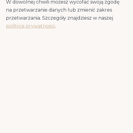
W dowolnej chwili możesz wycofać swoją zgodę
Chicken
na przetwarzanie danych lub zmienić zakres
przetwarzania. Szczegóły znajdziesz w naszej
46% białka zwierzęcego
— kurczak z
polityce prywatności
.
wolnego wybiegu i śledź dla silnych mięśni
Glukozamina 1200 mg/kg + siarczan
chondroityny 900 mg/kg
— kompleks
chroniący stawy
Morskie omega-3 (DHA 0,50%, EPA 0,30%)
— zdrowa skóra i lśniąca sierść
Stosunek omega-6 do omega-3 = 3,67:1
— optymalny zakres przeciwzapalny
(norma: 1:1–5:1)
Chelaty minerałów (Zn, Mn, Fe, Cu)
—
biodostępność wielokrotnie wyższa niż
tlenki
Trio prebiotyczne: inulina + FOS + MOS
—