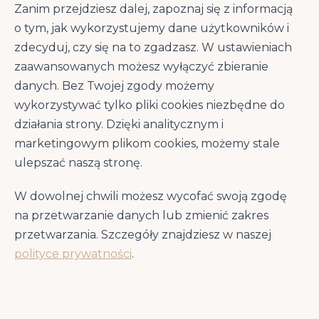
produkcie
Zanim przejdziesz dalej, zapoznaj się z informacją
o tym, jak wykorzystujemy dane użytkowników i
Kliknij w sekcję, aby rozwinąć szczegóły
zdecyduj, czy się na to zgadzasz. W ustawieniach
zaawansowanych możesz wyłączyć zbieranie
Opis produktu
danych. Bez Twojej zgody możemy
wykorzystywać tylko pliki cookies niezbędne do
działania strony. Dzięki analitycznym i
Maced Tchawica 100g - Opis Produktu
marketingowym plikom cookies, możemy stale
MACED Tchawica to naturalny przysmak
ulepszać naszą stronę.
wołowy naturalny przysmak dla psa
wzmacniający stawy zwierzęcia. zawiera
W dowolnej chwili możesz wycofać swoją zgodę
glukozaminę i siarczan chondroityny oraz
na przetwarzanie danych lub zmienić zakres
naturalne substancje wspierające pracę
przetwarzania. Szczegóły znajdziesz w naszej
stawów.
polityce prywatności
.
Dodatkowe Informacje
Doskonała przekąska dla psa, urozmaicająca
codzienną dietę Twojego pupila.