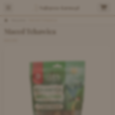
Najlepsza-Karma.pl
/
Wszystkie
/
Maced Tchawica
Maced Tchawica
MACED