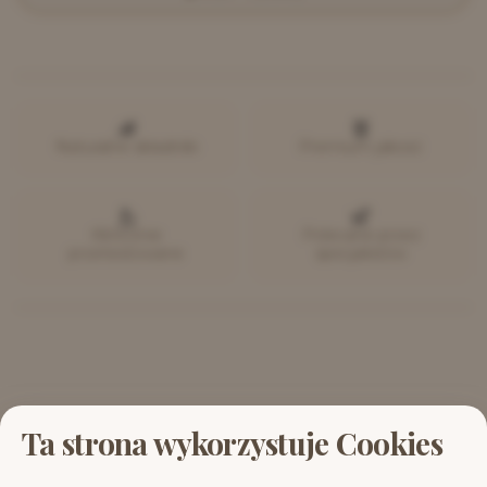
Naturalne składniki
Premium jakość
Klinicznie
Polecane przez
przetestowane
specjalistów
Ta strona wykorzystuje Cookies
Wszystkie informacje o