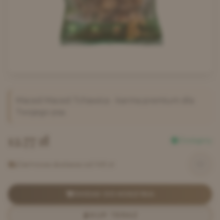
Maced
Maced Tchawica
- karma premium dla
Twojego psa.
12.77
zł
Dostępny
Darmowa dostawa od 149 zł
DODAJ DO KOSZYKA
KUP TERAZ