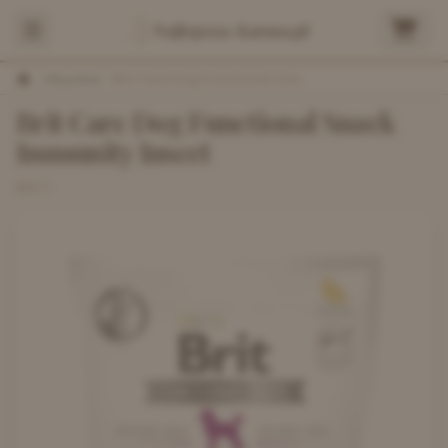
Najlepsza-Karma.pl
/
Wszystkie
/
Brit Care Dog Functional Snack Immunity Insect
Brit Care Dog Functional Snack
Immunity Insect
BRIT