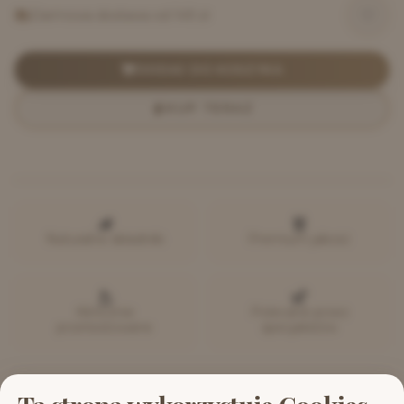
Darmowa dostawa od 149 zł
DODAJ DO KOSZYKA
KUP TERAZ
Naturalne składniki
Premium jakość
Klinicznie
Polecane przez
przetestowane
specjalistów