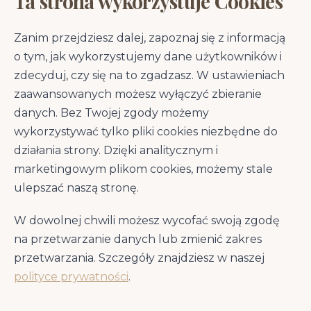
Ta strona wykorzystuje Cookies
Zanim przejdziesz dalej, zapoznaj się z informacją
o tym, jak wykorzystujemy dane użytkowników i
Wszystkie informacje o
zdecyduj, czy się na to zgadzasz. W ustawieniach
produkcie
zaawansowanych możesz wyłączyć zbieranie
danych. Bez Twojej zgody możemy
Kliknij w sekcję, aby rozwinąć szczegóły
wykorzystywać tylko pliki cookies niezbędne do
działania strony. Dzięki analitycznym i
marketingowym plikom cookies, możemy stale
Opis produktu
ulepszać naszą stronę.
Brit Care Dog Functional Snack Immunity
W dowolnej chwili możesz wycofać swoją zgodę
Insect 150g - Opis Produktu
na przetwarzanie danych lub zmienić zakres
Pysznie, soczyste BEZZBOŻOWE przysmaki
przetwarzania. Szczegóły znajdziesz w naszej
BOGATE W BIAŁKA Z UNIKALNYCH ŹRÓDEŁ
polityce prywatności
.
wzbogacone o funkcjonalne składniki takie
jak pałeczki kwasu mlekowego, kwasy