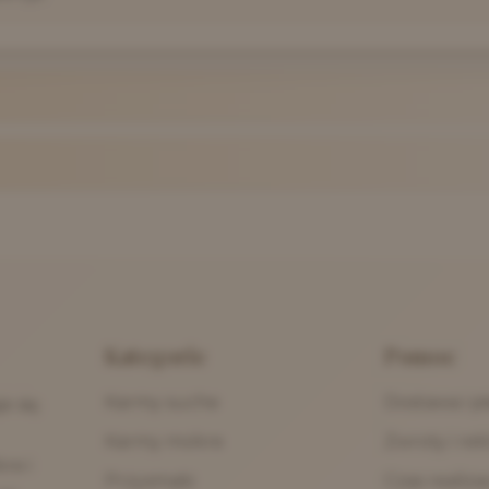
Kategorie
Pomoc
Karmy suche
Dostawa i pł
e się
Karmy mokre
Zwroty i re
re i
Przysmaki
Czas realiz