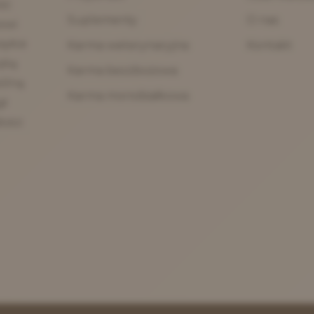
ść
Suplementy
O nas
owi
syłce
Karma weterynaryjna
Kontakt
ęką
Karma bezzbożowa
pólną
Karma monobiałkowa
gł
dości