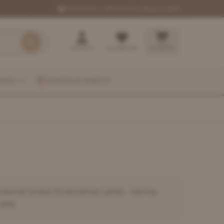
W trosce o zdrowie Twojego pupila
KONTO
ULUBIONE
KOSZYK
ARMY
CENTRUM WIEDZY
nctional Snack Endurance Lamb
- karma
psa.