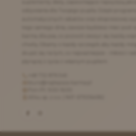
suplementy diety, zapewniające najwyższą jako
odżywiania dla Twojego pupila. Dzięki program
automatycznych rabatów oraz ekspresowej wy
tego samego dnia, zawsze będziesz mieć pod r
karmę dla psa, co pozwoli cieszyć się każdą ws
chwilą. Dbamy o każdy szczegół, aby każdy mó
skupić się na tym, co najważniejsze - miłości i ra
płynącej z życia z własnym pupilem.
+48 732 876 545
biuro@najlepsza-karma.pl
Pon-Pt: 9:00-16:00
All4u sp. z o.o. | NIP: 6793164182