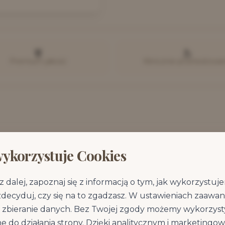
Premium jakość
Klinicznie przetestowa
wykorzystuje Cookies
Wszystkie informacje o produkcie
Kliknij w sekcję, aby rozwinąć szczegóły
z dalej, zapoznaj się z informacją o tym, jak wykorzystu
zdecyduj, czy się na to zgadzasz. W ustawieniach zaaw
zbieranie danych. Bez Twojej zgody możemy wykorzysty
e do działania strony. Dzięki analitycznym i marketing