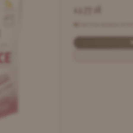
12.77
zł
Darmowa dostawa od 149 