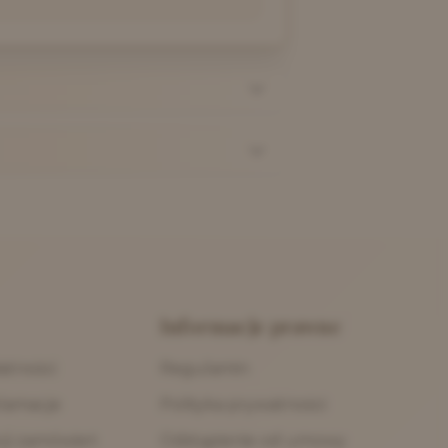
Informacje prawne
atności
Regulamin
klamacje
Polityka prywatności
acji zamówień
Odstąpienie od umowy