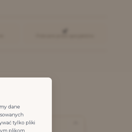
ne
Polecane przez specjalistów
jemy dane
ansowanych
wać tylko pliki
owym plikom