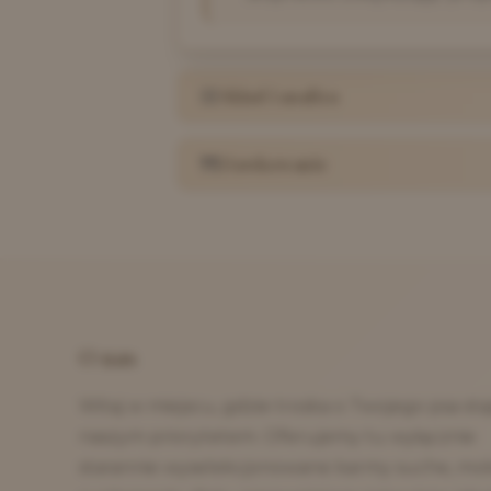
Skład i analiza
Dawkowanie
O nas
Witaj w miejscu, gdzie troska o Twojego psa staj
naszym priorytetem. Oferujemy tu wyłącznie
starannie wyselekcjonowane karmy suche, mok