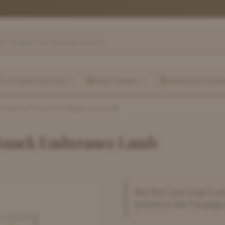
, PUSZKI DLA PSA
PRZYSMAKI
KALKULATOR K
unctional Snack Endurance Lamb
 Snack Endurance Lamb
Brit
Brit Care Dog Fu
premium dla Twojego 