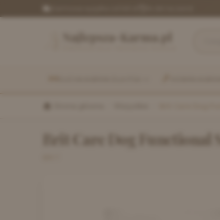
Darmowa wysyłka od 149 zł
|
14 dni na zwrot
Najlepsza-Karma.pl
PREMIUM DLA TWOJEGO PUPILA
SUCHA KARMA DLA PSA
MOKRA KARMA
Strona główna
/
Wszystkie
/
Brit Care Dog F
Brit Care Dog Functional
BRIT