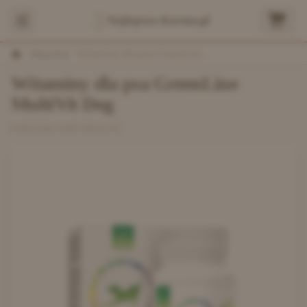
Najlepsza-Karma.pl
/
Wszystkie
/
Witaminy dla psa GreenLine MultiVit Dog
Witaminy dla psa GreenLine
MultiVit Dog
POKUSA FOR HEALTH