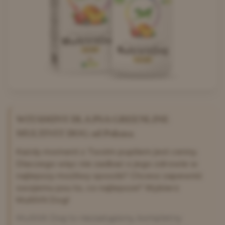
WITAMINY DLA PSA GREENLINE
MULTIVIT DOG od Pokusa
Każdy moment z Twoim pupilem jest cenny.
Dlaczego więc nie zadbać o jego zdrowie w
najlepszy możliwy sposób? Chcesz zapewnić
swojemu psu to, co najlepsze? Wybierz
MultiVit Dog!
MultiVit Dog to niezastąpiony, kompletny