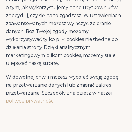
Naturalne składniki
Premium jakość
o tym, jak wykorzystujemy dane użytkowników i
zdecyduj, czy się na to zgadzasz. W ustawieniach
zaawansowanych możesz wyłączyć zbieranie
Klinicznie
Polecane przez
danych. Bez Twojej zgody możemy
przetestowane
specjalistów
wykorzystywać tylko pliki cookies niezbędne do
działania strony. Dzięki analitycznym i
marketingowym plikom cookies, możemy stale
ulepszać naszą stronę.
W dowolnej chwili możesz wycofać swoją zgodę
na przetwarzanie danych lub zmienić zakres
Wszystkie informacje o produkcie
przetwarzania. Szczegóły znajdziesz w naszej
polityce prywatności
.
Kliknij w sekcję, aby rozwinąć szczegóły
Opis produktu