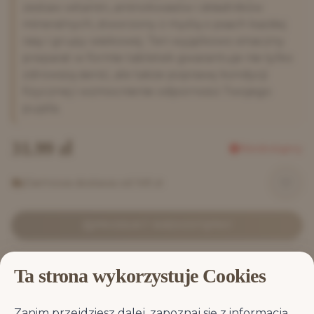
zestaw witamin, aminokwasów i składników
mineralnych, stworzony z myślą o psach każdej
rasy i grupy wiekowej. Ten wyjątkowo smaczny
preparat w formie tabletek gwarantuje nie tylko
zdrowszą sierść, ale także poprawę kondycji
fizycznej i wzmocnienie odporności Twojego
pupila.
31.99
zł
Niedostępny
Darmowa dostawa od 149 zł
PRODUKT NIEDOSTĘPNY
Ta strona wykorzystuje Cookies
Zanim przejdziesz dalej, zapoznaj się z informacją