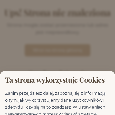
Ups! Strona nie znaleziona
Strona mogła zostać przeniesiona lub adres
jest nieprawidłowy.
Wróć na stronę główną
Popularne kategorie
Ta strona wykorzystuje Cookies
Sucha karma dla psa
Mokra karma dla psa
Zanim przejdziesz dalej, zapoznaj się z informacją
o tym, jak wykorzystujemy dane użytkowników i
zdecyduj, czy się na to zgadzasz. W ustawieniach
Karma dla
Karma dla dużych
zaawansowanych możesz wyłączyć zbieranie