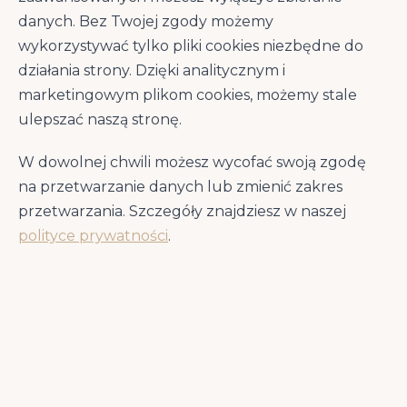
szczeniaka
psów
danych. Bez Twojej zgody możemy
wykorzystywać tylko pliki cookies niezbędne do
Suplementy dla psa
Centrum wiedzy
działania strony. Dzięki analitycznym i
marketingowym plikom cookies, możemy stale
ulepszać naszą stronę.
Szukasz czegoś konkretnego?
W dowolnej chwili możesz wycofać swoją zgodę
Skorzystaj z wyszukiwarki
na przetwarzanie danych lub zmienić zakres
przetwarzania. Szczegóły znajdziesz w naszej
polityce prywatności
.