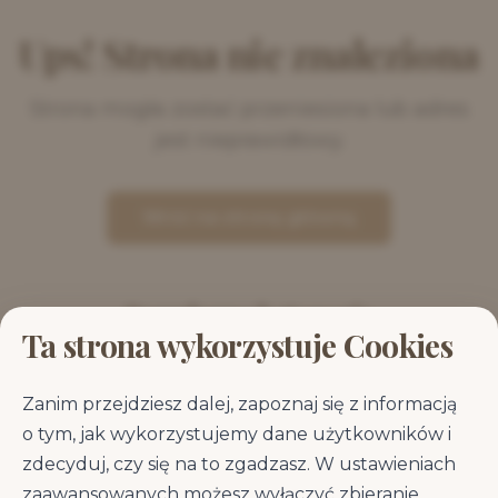
Ups! Strona nie znaleziona
Strona mogła zostać przeniesiona lub adres
jest nieprawidłowy.
Wróć na stronę główną
Popularne kategorie
Ta strona wykorzystuje Cookies
Sucha karma dla psa
Mokra karma dla psa
Zanim przejdziesz dalej, zapoznaj się z informacją
o tym, jak wykorzystujemy dane użytkowników i
zdecyduj, czy się na to zgadzasz. W ustawieniach
Karma dla
Karma dla dużych
zaawansowanych możesz wyłączyć zbieranie