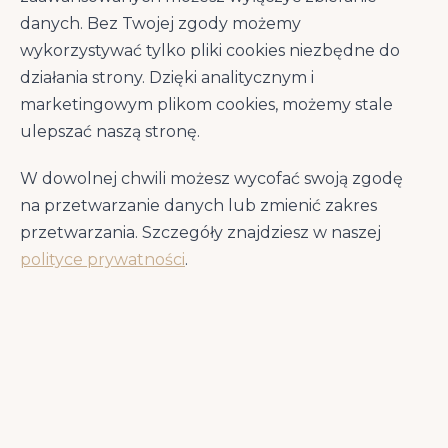
szczeniaka
psów
danych. Bez Twojej zgody możemy
wykorzystywać tylko pliki cookies niezbędne do
Suplementy dla psa
Centrum wiedzy
działania strony. Dzięki analitycznym i
marketingowym plikom cookies, możemy stale
ulepszać naszą stronę.
Szukasz czegoś konkretnego?
W dowolnej chwili możesz wycofać swoją zgodę
Skorzystaj z wyszukiwarki
na przetwarzanie danych lub zmienić zakres
przetwarzania. Szczegóły znajdziesz w naszej
polityce prywatności
.